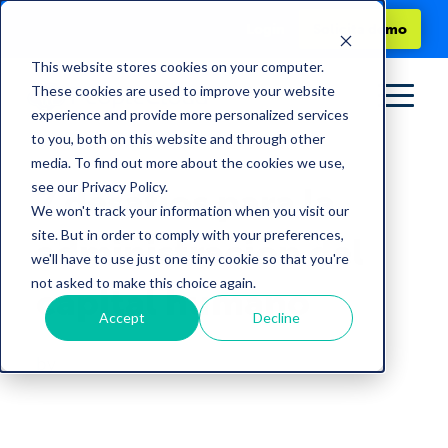
Login
Solicita demo
This website stores cookies on your computer.
These cookies are used to improve your website
experience and provide more personalized services
to you, both on this website and through other
media. To find out more about the cookies we use,
see our Privacy Policy.
7 desafíos para la
We won't track your information when you visit our
site. But in order to comply with your preferences,
administración del
we'll have to use just one tiny cookie so that you're
not asked to make this choice again.
capital humano
Accept
Decline
by
Jorge Padres