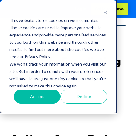
Login
Solicita demo
This website stores cookies on your computer.
These cookies are used to improve your website
experience and provide more personalized services
to you, both on this website and through other
media. To find out more about the cookies we use,
see our Privacy Policy.
HR Made Easy listing
We won't track your information when you visit our
site. But in order to comply with your preferences,
page
we'll have to use just one tiny cookie so that you're
not asked to make this choice again.
by
PeopleCloud
Accept
Decline