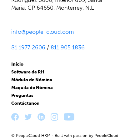
Rodríguez 3080, Interior 809, Santa
María, CP 64650, Monterrey, N.L
info@people-cloud.com
81 1977 2606
/
811 905 1836
Inicio
Software de RH
Módulo de Nómina
Maquila de Nómina
Preguntas
Contáctanos
© PeopleCloud HRM - Built with passion by PeopleCloud