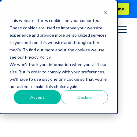
Login
Solicita demo
This website stores cookies on your computer.
These cookies are used to improve your website
experience and provide more personalized services
to you, both on this website and through other
media. To find out more about the cookies we use,
see our Privacy Policy.
Nuevo esquema de
We won't track your information when you visit our
site. But in order to comply with your preferences,
vacaciones 2023
we'll have to use just one tiny cookie so that you're
not asked to make this choice again.
by
Daniel Corona
Accept
Decline