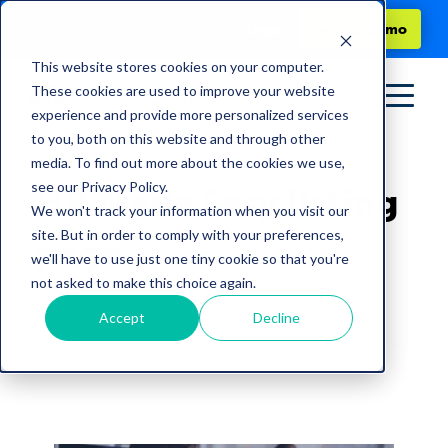
Login
Solicita demo
This website stores cookies on your computer.
These cookies are used to improve your website
experience and provide more personalized services
to you, both on this website and through other
media. To find out more about the cookies we use,
see our Privacy Policy.
HR Made Easy listing
We won't track your information when you visit our
site. But in order to comply with your preferences,
page
we'll have to use just one tiny cookie so that you're
not asked to make this choice again.
by
PeopleCloud
Accept
Decline