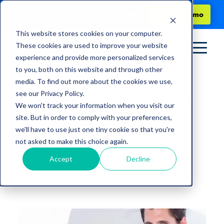
Login
Solicita demo
This website stores cookies on your computer.
These cookies are used to improve your website
experience and provide more personalized services
to you, both on this website and through other
media. To find out more about the cookies we use,
see our Privacy Policy.
6 características del
We won't track your information when you visit our
site. But in order to comply with your preferences,
candidato ideal
we'll have to use just one tiny cookie so that you're
not asked to make this choice again.
by
People Cloud
Accept
Decline