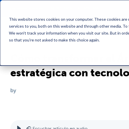
info@people-cloud.com
81 1977 2606
/
811 905 1836
This website stores cookies on your computer. These cookies are 
services to you, both on this website and through other media. To 
We won't track your information when you visit our site. But in orde
so that you're not asked to make this choice again.
Cómo transformar el Ár
estratégica con tecno
by
People Cloud
🎧 Escuchar artículo en audio