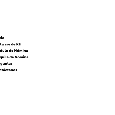
cio
ftware de RH
dulo de Nómina
quila de Nómina
eguntas
ntáctanos