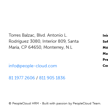
Torres Balzac, Blvd. Antonio L.
Ini
Rodríguez 3080, Interior 809, Santa
So
María, CP 64650, Monterrey, N.L
Mó
Ma
Pr
info@people-cloud.com
Co
81 1977 2606
/
811 905 1836
© PeopleCloud HRM - Built with passion by PeopleCloud Team.