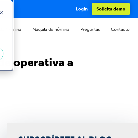
Login
Solicita demo
d
de Nómina
Maquila de nómina
Preguntas
Contácto
e operativa a