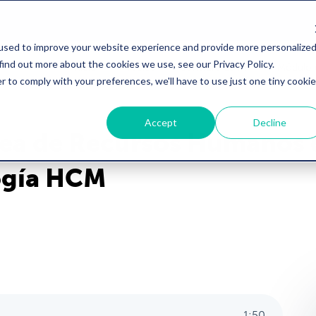
used to improve your website experience and provide more personalize
find out more about the cookies we use, see our Privacy Policy.
Inicio
Precios
Software de RH
Módulo 
r to comply with your preferences, we'll have to use just one tiny cookie
Accept
Decline
ea de Recursos Humanos d
logía HCM
1
:
50