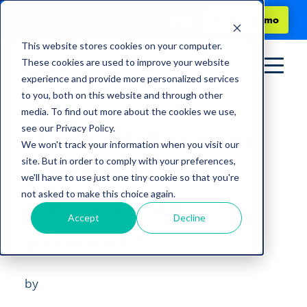
Login
Solicita demo
This website stores cookies on your computer.
These cookies are used to improve your website
experience and provide more personalized services
to you, both on this website and through other
media. To find out more about the cookies we use,
see our Privacy Policy.
¿Cómo elaborar un
We won't track your information when you visit our
site. But in order to comply with your preferences,
plan eficaz de
we'll have to use just one tiny cookie so that you're
not asked to make this choice again.
inducción de
Accept
Decline
personal?
by
Jorge Padres