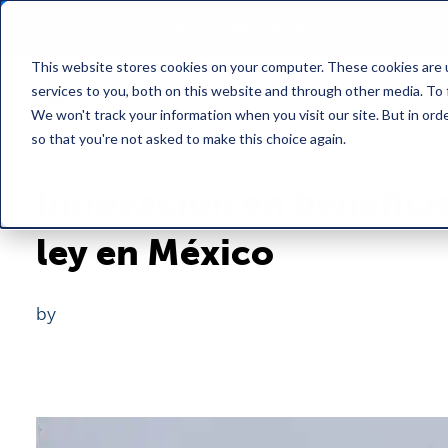
info@people-cloud.com
81 1977 2606
/
811 905 1836
This website stores cookies on your computer. These cookies are 
services to you, both on this website and through other media. To 
We won't track your information when you visit our site. But in orde
so that you're not asked to make this choice again.
Innovación en beneficio
ley en México
by
Francisco Negrete