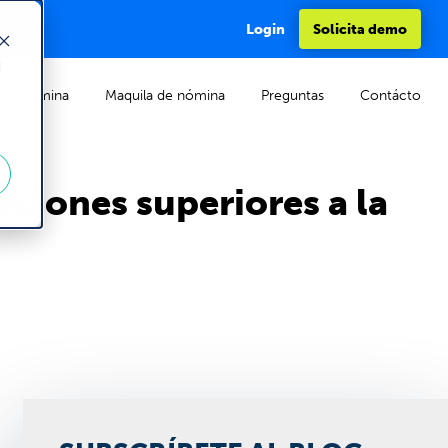
Login
Solicita demo
d
de Nómina
Maquila de nómina
Preguntas
Contácto
aciones superiores a la