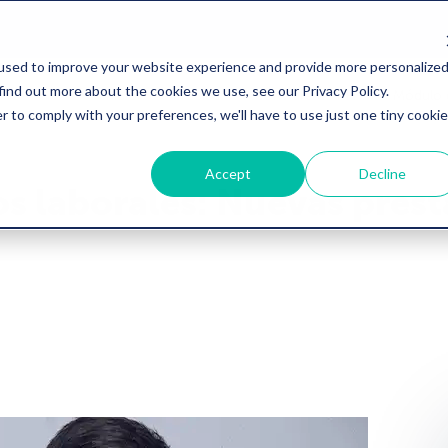
used to improve your website experience and provide more personalize
find out more about the cookies we use, see our Privacy Policy.
Inicio
Precios
Software de RH
Módulo 
r to comply with your preferences, we'll have to use just one tiny cookie
Accept
Decline
s laborales: Nuevas prest