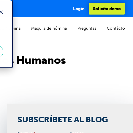
Login
Solicita demo
d
de Nómina
Maquila de nómina
Preguntas
Contácto
rsos Humanos
SUBSCRÍBETE AL BLOG