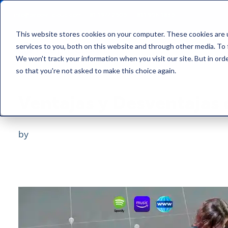
info@people-cloud.com
81 1977 2606
/
811 905 1836
This website stores cookies on your computer. These cookies are 
services to you, both on this website and through other media. To 
We won't track your information when you visit our site. But in orde
so that you're not asked to make this choice again.
Ventajas y Desventajas
by
Daniel Corona