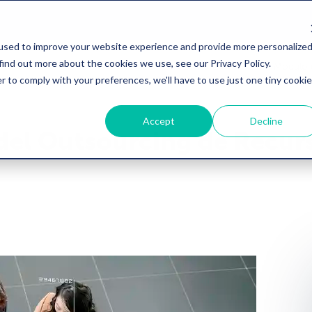
used to improve your website experience and provide more personalize
find out more about the cookies we use, see our Privacy Policy.
Inicio
Precios
Software de RH
Módulo 
r to comply with your preferences, we'll have to use just one tiny cookie
Accept
Decline
 del Outsourcing de Recu