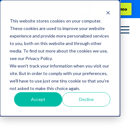
Login
Solicita demo
This website stores cookies on your computer.
These cookies are used to improve your website
experience and provide more personalized services
to you, both on this website and through other
media. To find out more about the cookies we use,
see our Privacy Policy.
Cómo Medir de
We won't track your information when you visit our
site. But in order to comply with your preferences,
Forma Efectiva el
we'll have to use just one tiny cookie so that you're
not asked to make this choice again.
Clima Laboral
Accept
Decline
by
Norma Garcia