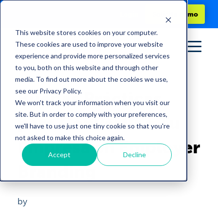
Login
Solicita demo
This website stores cookies on your computer.
These cookies are used to improve your website
experience and provide more personalized services
to you, both on this website and through other
media. To find out more about the cookies we use,
see our Privacy Policy.
Buenas Prácticas
We won't track your information when you visit our
site. But in order to comply with your preferences,
para Convertir a Tu
we'll have to use just one tiny cookie so that you're
not asked to make this choice again.
Empresa en Employer
Accept
Decline
Branding
by
Norma Garcia