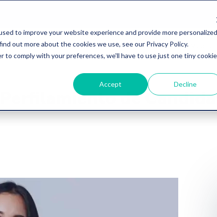
used to improve your website experience and provide more personalize
find out more about the cookies we use, see our Privacy Policy.
Inicio
Precios
Software de RH
Módulo 
r to comply with your preferences, we'll have to use just one tiny cookie
Accept
Decline
 Perfilamiento de Candida