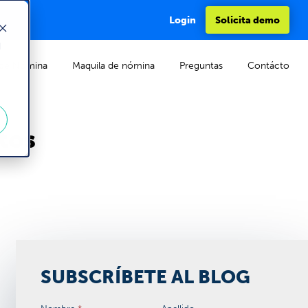
Login
Solicita demo
d
de Nómina
Maquila de nómina
Preguntas
Contácto
tos
SUBSCRÍBETE AL BLOG