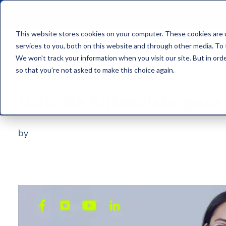
info@people-cloud.com
81 1977 2606
/
811 905 1836
This website stores cookies on your computer. These cookies are 
services to you, both on this website and through other media. To 
We won't track your information when you visit our site. But in orde
so that you're not asked to make this choice again.
Guía de Entrevista para
by
Francisco Negrete