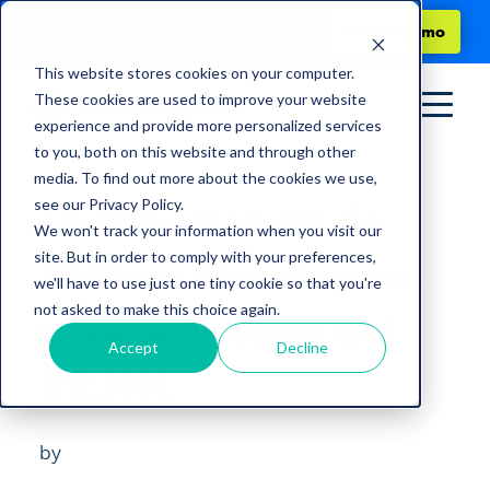
Login
Solicita demo
This website stores cookies on your computer.
These cookies are used to improve your website
experience and provide more personalized services
to you, both on this website and through other
media. To find out more about the cookies we use,
see our Privacy Policy.
La Importancia de
We won't track your information when you visit our
site. But in order to comply with your preferences,
Utilizar Plataformas
we'll have to use just one tiny cookie so that you're
not asked to make this choice again.
para la Gestión del
Accept
Decline
RR.HH.
by
Norma Garcia